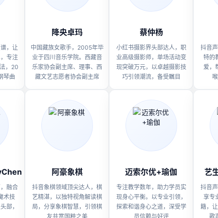
降央卓玛
蔡仲杨
照谱，让
中国藏族女歌手，2005年毕
小红书摄影界头部达人，职
抖音声
单，专注
业于四川音乐学院。西藏音
业高级摄影师，单场活动变
特的
法，20
乐家协会副主席、理事、西
现突破万元，以卓越摄影技
爱，
钢琴曲
藏文艺志愿者协会副主席
巧引领潮流，备受瞩目
喉
Chen
阿豪象棋
迈索尔优+瑜伽
艺
师，融合
抖音象棋领域顶尖达人，棋
专注教学数年，助力学员实
抖音声
魔术技
艺精湛，以独特视角解读棋
现身心平衡。以专业引领，
享专
级头部，
局，分享象棋智慧，引领棋
探索和谐身心之道，深受学
籍，让
友共赏国粹之美
员信赖与好评
歌