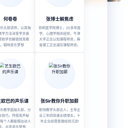
何卷卷
张博士解焦虑
乐头部讲师，以其独
协和医学院博士，20多年医
教学方法深受学员喜
学、心理学相关经验，牛津
帮助学员解锁悦耳歌
大学正念认知课程师资，麻
，唱响音乐梦想
省理工正念减压课程师资。
生欧巴的声乐课
张Sir教你升职加薪
乐教学超级头部，分
职场教学头部达人，主导企
业技巧，传授发声秘
业三年四倍速业绩增长，十
每个人都能唱出动人
年企业经营管理经验沉淀!
声，点亮音乐梦想