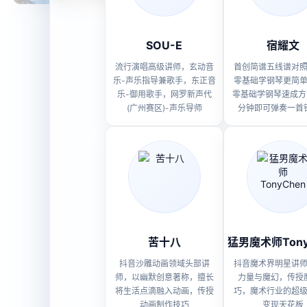
SOU-E
宿耀文
流行演唱高级讲师，玄动音
首创简谱五线谱对
乐-声乐指导兼歌手，东正音
零基础学钢琴更简
乐-御用歌手，网罗新声代
零基础学钢琴速成方
(广州赛区)-声乐导师
分钟即可弹奏一首
苦十八
猛男魔术师Tony
抖音沙雕动画领域头部讲
抖音魔术界明星讲
师，以幽默创意著称，擅长
力量与魔幻，传授
将生活点滴融入动画，传授
巧，魔术行业的超
动画制作技巧
变现天花板